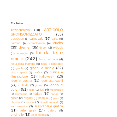
Etichette
ARTICOLO
#oziocreativo
(10)
SPONSORIZZATO
(53)
carnevale
(16)
carta
(5)
BLOGGER
(1)
cucito
cartone
(4)
compleanno
(4)
(39)
dremel
(35)
e-book
dyson
(2)
fai da te e
(8)
ecologia
(3)
riciclo
(242)
festa del papà
(4)
festa della mamma
(5)
feste e laboratori
giochi e riciclo
(82)
(3)
giochi
(7)
grafica e
grafica
(2)
gite e giretti
(1)
illustrazione
(12)
halloween
(13)
idee in cucina
(11)
idee scaricabili
legno e
(24)
in festa
(2)
jeans
(5)
colori
(51)
libri
(4)
lego
(1)
matrimonio
natale
(19)
(1)
montagna
(1)
natura
(1)
opitec
(2)
origami
(6)
pasqua
(5)
pirati
(1)
riciclo
(7)
plastica
(1)
rimedi naturali
(1)
scaricabili e grafica
san valentino
(3)
(21)
tarlo geek
(14)
traforo
(5)
uncinetto
(12)
video tutorial
(1)