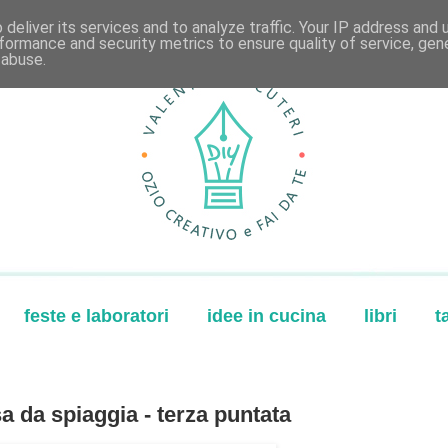
deliver its services and to analyze traffic. Your IP address and
formance and security metrics to ensure quality of service, ge
 abuse.
feste e laboratori
idee in cucina
libri
t
sa da spiaggia - terza puntata