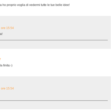
 ho proprio voglia di vedermi tutte le tue belle idee!
e ore 15:54
a!
7
 finita:-)
e ore 15:54