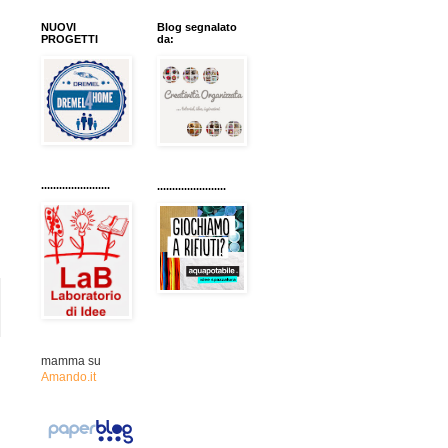
NUOVI
Blog segnalato
PROGETTI
da:
.......................
.......................
mamma su
Amando.it