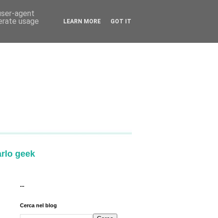
 user-agent
nerate usage
LEARN MORE
GOT IT
arlo geek
...
Cerca nel blog