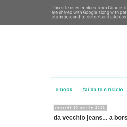
This site uses cookies from Google to 
are shared with Google along with per
statistics, and to detect and address
e-book
fai da te e riciclo
venerdì 13 aprile 2012
da vecchio jeans... a bor