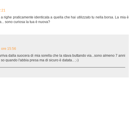
2:21
 a righe praticamente identicata a quella che hai utilizzato tu nella borsa. La mia è
a... sono curiosa la tua è nuova?
e ore 15:56
arriva dalla suocera di mia sorella che la stava buttando via...sono almeno 7 anni
n so quando l'abbia presa ma di sicuro è datata... ;-)