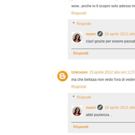
wow...anche io ti scopro solo adesso ma
Rispondi
Risposte
mami
16 aprile 2012 all
ciao! grazie per essere passat
Rispondi
Unknown
15 aprile 2012 alle ore 11:5
ma che bellaaa non vedo l'ora di vederla
Rispondi
Risposte
mami
16 aprile 2012 all
abbi pazienza...
Rispondi