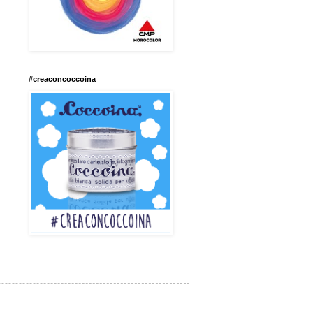
#creaconcoccoina