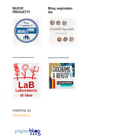
NUOVI
Blog segnalato
PROGETTI
da:
.......................
.......................
mamma su
Amando.it