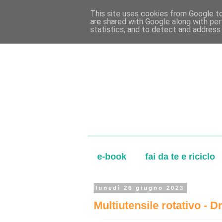
This site uses cookies from Google to 
are shared with Google along with per
statistics, and to detect and address
e-book
fai da te e riciclo
lunedì 26 giugno 2023
Multiutensile rotativo - 