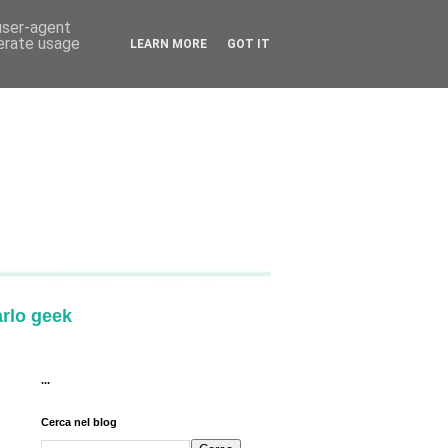
 user-agent
nerate usage
LEARN MORE
GOT IT
arlo geek
...
Cerca nel blog