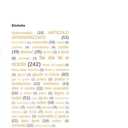
Etichette
ARTICOLO
#oziocreativo
(10)
SPONSORIZZATO
(53)
carnevale
(16)
carta
(5)
BLOGGER
(1)
cucito
cartone
(4)
compleanno
(4)
(39)
dremel
(35)
e-book
dyson
(2)
fai da te e
(8)
ecologia
(3)
riciclo
(242)
festa del papà
(4)
festa della mamma
(5)
feste e laboratori
giochi e riciclo
(82)
(3)
giochi
(7)
grafica e
grafica
(2)
gite e giretti
(1)
illustrazione
(12)
halloween
(13)
idee in cucina
(11)
idee scaricabili
legno e
(24)
in festa
(2)
jeans
(5)
colori
(51)
libri
(4)
lego
(1)
matrimonio
natale
(19)
(1)
montagna
(1)
natura
(1)
opitec
(2)
origami
(6)
pasqua
(5)
pirati
(1)
riciclo
(7)
plastica
(1)
rimedi naturali
(1)
scaricabili e grafica
san valentino
(3)
(21)
tarlo geek
(14)
traforo
(5)
uncinetto
(12)
video tutorial
(1)