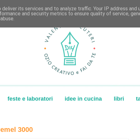
deliver its services and to analyze traffic. Your IP address and
formance and security metrics to ensure quality of service, ge
 abuse.
feste e laboratori
idee in cucina
libri
t
Dremel 3000