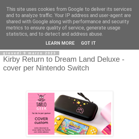
This site uses cookies from Google to deliver its services
and to analyze traffic. Your IP address and user-agent are
shared with Google along with performance and security
metrics to ensure quality of service, generate usage
statistics, and to detect and address abuse.
LEARN MORE
GOT IT
giovedì 9 marzo 2023
Kirby Return to Dream Land Deluxe -
cover per Nintendo Switch