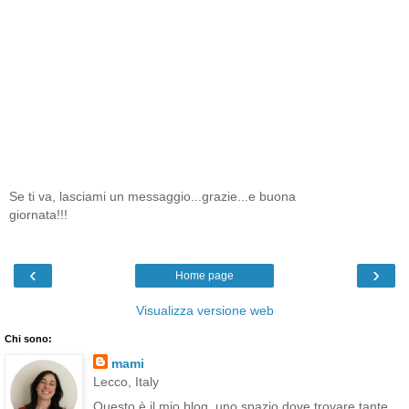
Se ti va, lasciami un messaggio...grazie...e buona
giornata!!!
‹
›
Home page
Visualizza versione web
Chi sono:
mami
Lecco, Italy
Questo è il mio blog, uno spazio dove trovare tante