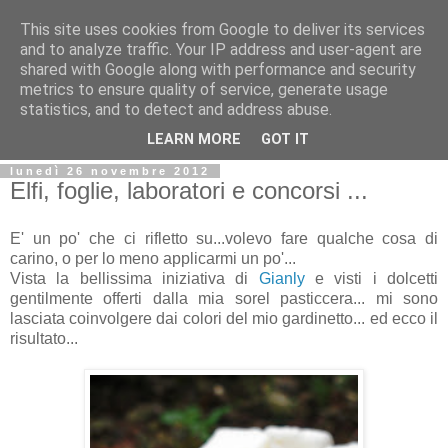
This site uses cookies from Google to deliver its services
and to analyze traffic. Your IP address and user-agent are
shared with Google along with performance and security
metrics to ensure quality of service, generate usage
statistics, and to detect and address abuse.
LEARN MORE
GOT IT
lunedì 26 novembre 2012
Elfi, foglie, laboratori e concorsi ...
E' un po' che ci rifletto su...volevo fare qualche cosa di
carino, o per lo meno applicarmi un po'...
Vista la bellissima iniziativa di
Gianly
e visti i dolcetti
gentilmente offerti dalla mia sorel pasticcera... mi sono
lasciata coinvolgere dai colori del mio gardinetto... ed ecco il
risultato...