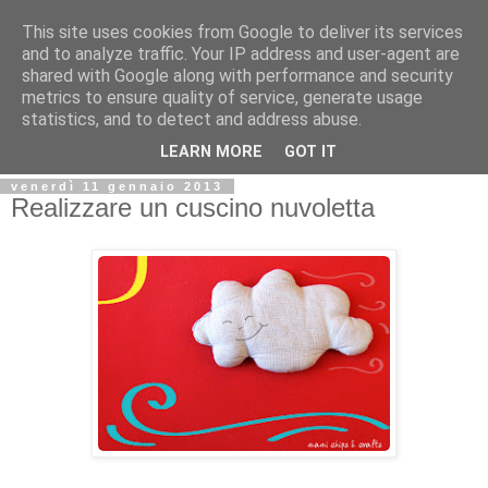
This site uses cookies from Google to deliver its services
and to analyze traffic. Your IP address and user-agent are
shared with Google along with performance and security
metrics to ensure quality of service, generate usage
statistics, and to detect and address abuse.
LEARN MORE
GOT IT
venerdì 11 gennaio 2013
Realizzare un cuscino nuvoletta