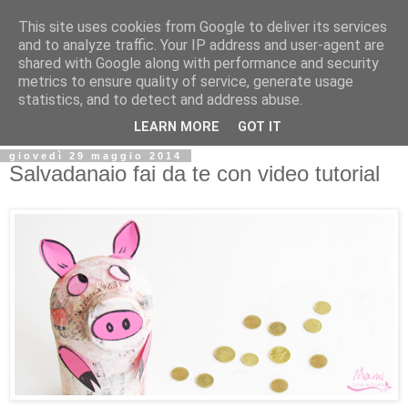
This site uses cookies from Google to deliver its services
and to analyze traffic. Your IP address and user-agent are
shared with Google along with performance and security
metrics to ensure quality of service, generate usage
statistics, and to detect and address abuse.
LEARN MORE
GOT IT
giovedì 29 maggio 2014
Salvadanaio fai da te con video tutorial