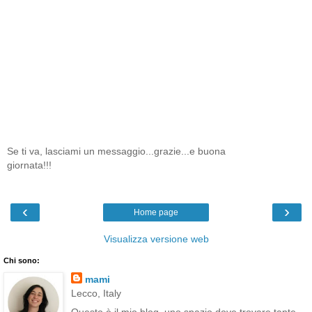
Se ti va, lasciami un messaggio...grazie...e buona
giornata!!!
‹
›
Home page
Visualizza versione web
Chi sono:
mami
Lecco, Italy
Questo è il mio blog, uno spazio dove trovare tante