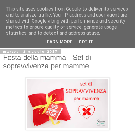
This site uses cookies from Google to deliver its services
and to analyze traffic. Your IP address and user-agent are
shared with Google along with performance and security
metrics to ensure quality of service, generate usage
statistics, and to detect and address abuse.
LEARN MORE
GOT IT
martedì 2 maggio 2017
Festa della mamma - Set di
sopravvivenza per mamme