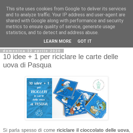
This site uses cookies from Google to deliver its services
and to analyze traffic. Your IP address and user-agent are
shared with Google along with performance and security
metrics to ensure quality of service, generate usage
statistics, and to detect and address abuse.
LEARN MORE
GOT IT
domenica 12 aprile 2020
10 idee + 1 per riciclare le carte delle
uova di Pasqua
Si parla spesso di come
riciclare il cioccolato delle uova
,