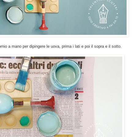
io a mano per dipingere le uova, prima i lati e poi il sopra e il sotto.