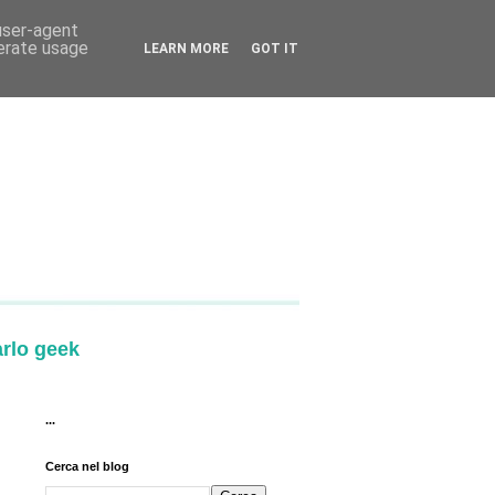
 user-agent
nerate usage
LEARN MORE
GOT IT
arlo geek
...
Cerca nel blog