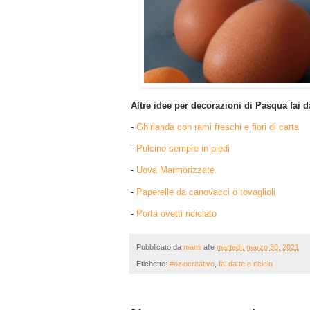
Altre idee per decorazioni di Pasqua fai da 
-
Ghirlanda con rami freschi e fiori di carta
-
Pulcino sempre in piedi
-
Uova Marmorizzate
-
Paperelle da canovacci o tovaglioli
-
Porta ovetti riciclato
Pubblicato da
mami
alle
martedì, marzo 30, 2021
Etichette:
#oziocreativo
,
fai da te e riciclo