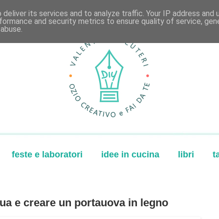
deliver its services and to analyze traffic. Your IP address and
formance and security metrics to ensure quality of service, ge
 abuse.
feste e laboratori
idee in cucina
libri
t
ua e creare un portauova in legno