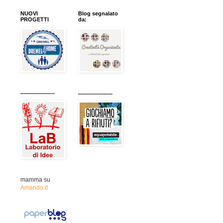
NUOVI
Blog segnalato
PROGETTI
da:
.......................
.......................
mamma su
Amando.it