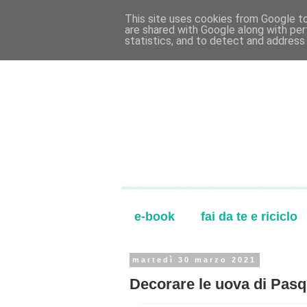
This site uses cookies from Google to 
are shared with Google along with per
statistics, and to detect and address
e-book
fai da te e riciclo
martedì 30 marzo 2021
Decorare le uova di Pasq