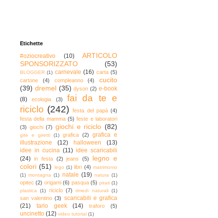
Etichette
ARTICOLO
#oziocreativo
(10)
SPONSORIZZATO
(53)
carnevale
(16)
carta
(5)
BLOGGER
(1)
cucito
cartone
(4)
compleanno
(4)
(39)
dremel
(35)
e-book
dyson
(2)
fai da te e
(8)
ecologia
(3)
riciclo
(242)
festa del papà
(4)
festa della mamma
(5)
feste e laboratori
giochi e riciclo
(82)
(3)
giochi
(7)
grafica e
grafica
(2)
gite e giretti
(1)
illustrazione
(12)
halloween
(13)
idee in cucina
(11)
idee scaricabili
legno e
(24)
in festa
(2)
jeans
(5)
colori
(51)
libri
(4)
lego
(1)
matrimonio
natale
(19)
(1)
montagna
(1)
natura
(1)
opitec
(2)
origami
(6)
pasqua
(5)
pirati
(1)
riciclo
(7)
plastica
(1)
rimedi naturali
(1)
scaricabili e grafica
san valentino
(3)
(21)
tarlo geek
(14)
traforo
(5)
uncinetto
(12)
video tutorial
(1)